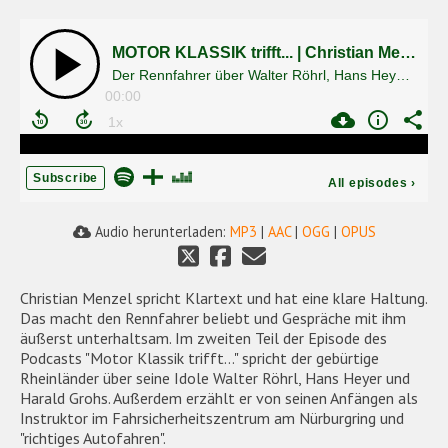
MOTOR KLASSIK trifft... | Christian Menzel (2/2)
Der Rennfahrer über Walter Röhrl, Hans Heyer und Harald Grohs
00:00
Subscribe
All episodes
›
Audio herunterladen:
MP3
|
AAC
|
OGG
|
OPUS
Christian Menzel spricht Klartext und hat eine klare Haltung.
Das macht den Rennfahrer beliebt und Gespräche mit ihm
äußerst unterhaltsam. Im zweiten Teil der Episode des
Podcasts "Motor Klassik trifft…" spricht der gebürtige
Rheinländer über seine Idole Walter Röhrl, Hans Heyer und
Harald Grohs. Außerdem erzählt er von seinen Anfängen als
Instruktor im Fahrsicherheitszentrum am Nürburgring und
"richtiges Autofahren".